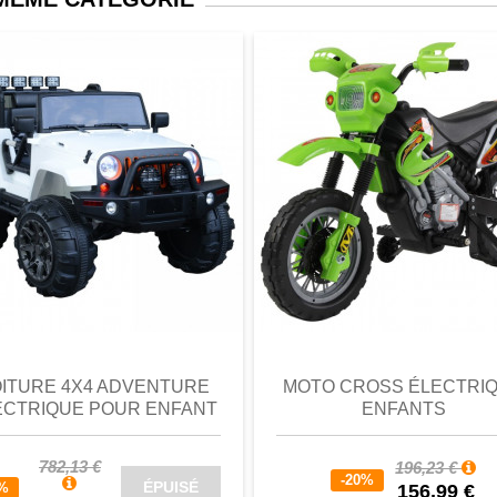
perçu
Favori
comparer
aperçu
Favori
c
ITURE 4X4 ADVENTURE
MOTO CROSS ÉLECTRI
ECTRIQUE POUR ENFANT
ENFANTS
782,13 €
196,23 €
-20%
ÉPUISÉ
0%
156,99 €