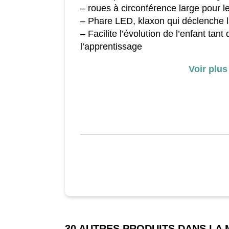
– roues à circonférence large pour le 
– Phare LED, klaxon qui déclenche 
– Facilite l’évolution de l’enfant tant
l’apprentissage
- Charge acceptable totale : 25 kg
Voir plus
- Certifications EN62 et EN71
- Alimentation sur piles AA
- Matériaux de fabrication : acier et 
- Dimensions : 60l x 38l x 42H cm (
(moto)
30 AUTRES PRODUITS DANS LA