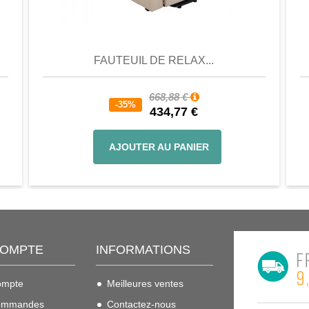
er
Aperçu
Favori
Comparer
FAUTEUIL DE RELAX...
668,88 €
-35%
434,77 €
AJOUTER AU PANIER
COMPTE
INFORMATIONS
ompte
Meilleures ventes
ommandes
Contactez-nous