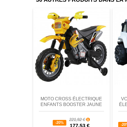
comparer
Favori
comparer
a
MOTO CROSS ÉLECTRIQUE
VO
ENFANTS BOOSTER JAUNE
ÉL
221,92 €
-20%
-2
177,53 €