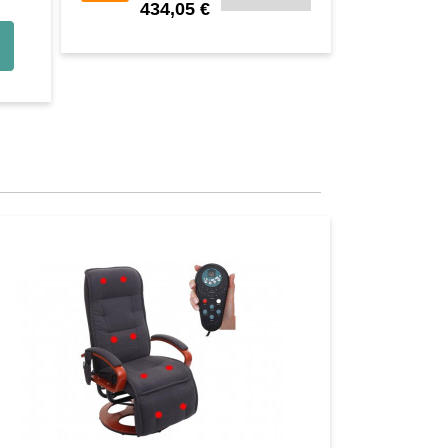
434,05 €
-20%
134