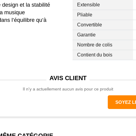
design et la stabilité
Extensible
la musique
Pliable
 dans l’équilibre qu’à
Convertible
Garantie
Nombre de colis
Contient du bois
plastique
quad), 66L x 46l x 43H cm
AVIS
CLIENT
Il n'y a actuellement aucun avis pour ce produit
SOYEZ L
 MÊME CATÉGORIE