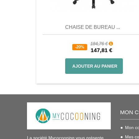
Comparer
Favori
Compar
CHAISE DE BUREAU ...
184,76 €
-20%
147,81 €
AJOUTER AU PANIER
MON 
Mon c
Mes c
La société Mycocooning vous présente