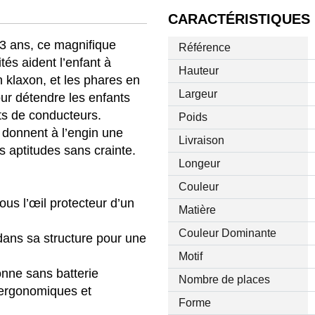
CARACTÉRISTIQUES
 3 ans, ce magnifique
Référence
és aident l’enfant à
Hauteur
 klaxon, et les phares en
Largeur
ur détendre les enfants
nts de conducteurs.
Poids
 donnent à l’engin une
Livraison
rs aptitudes sans crainte.
Longeur
Couleur
sous l’œil protecteur d’un
Matière
Couleur Dominante
dans sa structure pour une
Motif
onne sans batterie
Nombre de places
 ergonomiques et
Forme